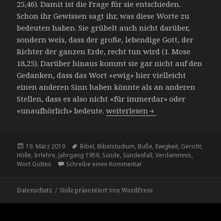
25,46). Damit ist die Frage für sie entschieden.
Schon ihr Gewissen sagt ihr, was diese Worte zu
bedeuten haben. Sie grübelt auch nicht darüber,
sondern weis, dass der große, lebendige Gott, der
Richter der ganzen Erde, recht tun wird (1. Mose
18,25). Darüber hinaus kommt sie gar nicht auf den
Gedanken, dass das Wort «ewig» hier vielleicht
einen anderen Sinn haben könnte als an anderen
Stellen, dass es also nicht «für immerdar» oder
Die ewige Verdammnis
«unaufhörlich» bedeute.
weiterlesen
Veröffentlicht
Schlagwörter
19. März 2019
Bibel
,
Bibelstudium
,
Buße
,
Ewigkeit
,
Gericht
,
am
Hölle
,
Irrlehre
,
Jahrgang 1959
,
Sünde
,
Sündenfall
,
Verdammnis
,
zu Die ewige Verdammnis
Wort Gottes
Schreibe einen Kommentar
Datenschutz
Stolz präsentiert von WordPress