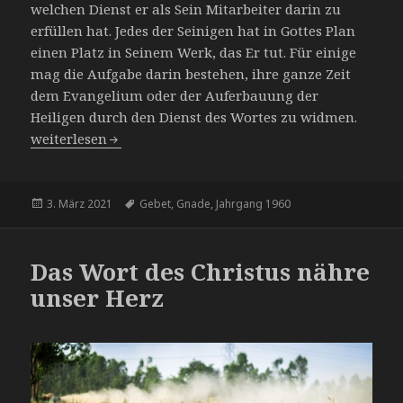
welchen Dienst er als Sein Mitarbeiter darin zu
erfüllen hat. Jedes der Seinigen hat in Gottes Plan
einen Platz in Seinem Werk, das Er tut. Für einige
mag die Aufgabe darin bestehen, ihre ganze Zeit
dem Evangelium oder der Auferbauung der
Heiligen durch den Dienst des Wortes zu widmen.
Mitarbeiter im Werke Gottes
weiterlesen
Veröffentlicht
Schlagwörter
3. März 2021
Gebet
,
Gnade
,
Jahrgang 1960
am
Das Wort des Christus nähre
unser Herz