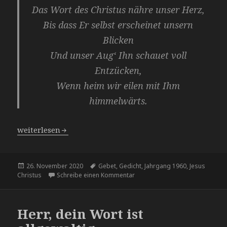
Das Wort des Christus nähre unser Herz,
Bis dass Er selbst erscheinet unsern
Blicken
Und unser Aug‘ Ihn schauet voll
Entzücken,
Wenn heim wir eilen mit Ihm
himmelwärts.
Das Wort des Christus nähre unser Herz
weiterlesen
Veröffentlicht
Schlagwörter
26. November 2020
Gebet
,
Gedicht
,
Jahrgang 1960
,
Jesus
am
zu Das Wort des Christus nähre
Christus
Schreibe einen Kommentar
Herr, dein Wort ist