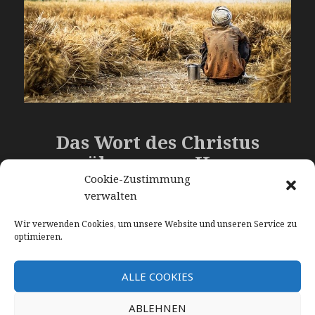
Das Wort des Christus
nähre unser Herz
Cookie-Zustimmung
verwalten
Gib Gnade, Vater, dass der Wunder Fülle
Aus Deinem Wort sich unser’m Blick
Wir verwenden Cookies, um unsere Website und unseren Service zu
optimieren.
enthülle
Und wir der Weisheit große Tiefen seh’n;
ALLE COOKIES
Damit, gefestigt durch die ew’ge Wahrheit,
Wir ohne Wanken in des Wortes Klarheit
ABLEHNEN