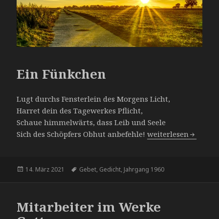
Ein Fünkchen
Lugt durchs Fensterlein des Morgens Licht,
Harret dein des Tagewerkes Pflicht,
Schaue himmelwärts, dass Leib und Seele
Ein Fünkchen
Sich des Schöpfers Obhut anbefehle!
weiterlesen
Veröffentlicht
Schlagwörter
14. März 2021
Gebet
,
Gedicht
,
Jahrgang 1960
am
Mitarbeiter im Werke