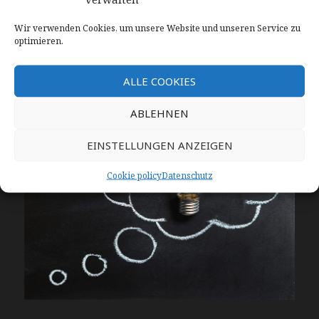
Veröffentlicht
Schlagwörter
14. Juli 2019
Frieden
,
Hoffnung
,
Jahrgang 1959
am
zu «Es ist gut»
Schreibe einen Kommentar
Wir verwenden Cookies, um unsere Website und unseren Service zu
optimieren.
Gedanke 05
ALLE COOKIES
ABLEHNEN
EINSTELLUNGEN ANZEIGEN
Cookie policy
Datenschutz