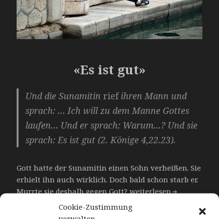
«Es ist gut»
Und die Sunamitin
rief
ihren Mann und
sprach: … Ich will zu dem Manne Gottes
laufen… Und er sprach: Warum…? Und sie
sprach: Es ist gut (2. Könige 4,22.23).
Gott hatte der Sunamitin einen Sohn verheißen. Sie
erhielt ihn auch wirklich. Doch bald schon starb er.
«Es ist gut»
Murrte sie deshalb gegen Gott?
weiterlesen
Cookie-Zustimmung
verwalten