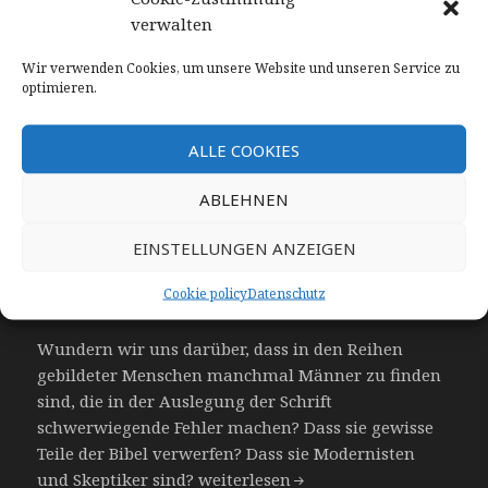
verwalten
Wir verwenden Cookies, um unsere Website und unseren Service zu
optimieren.
ALLE COOKIES
Wir in Christo – Christus in
ABLEHNEN
uns
EINSTELLUNGEN ANZEIGEN
Die Bibel geht in der Art und Weise, wie sie die
Cookie policy
Datenschutz
Wahrheiten mitteilt, eigene Wege.
Wundern wir uns darüber, dass in den Reihen
gebildeter Menschen manchmal Männer zu finden
sind, die in der Auslegung der Schrift
schwerwiegende Fehler machen? Dass sie gewisse
Teile der Bibel verwerfen? Dass sie Modernisten
Wir in Christo – Christus in uns
und Skeptiker sind?
weiterlesen