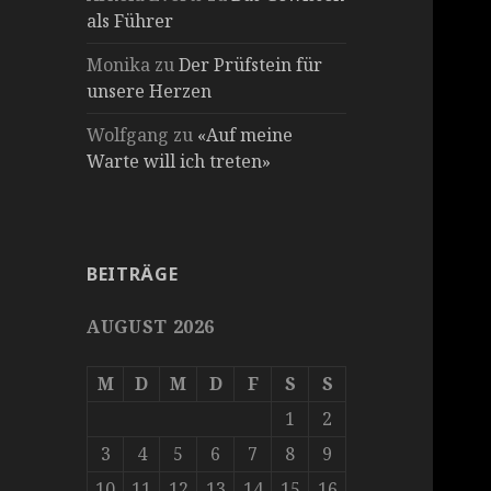
als Führer
Monika
zu
Der Prüfstein für
unsere Herzen
Wolfgang
zu
«Auf meine
Warte will ich treten»
BEITRÄGE
AUGUST 2026
M
D
M
D
F
S
S
1
2
3
4
5
6
7
8
9
10
11
12
13
14
15
16