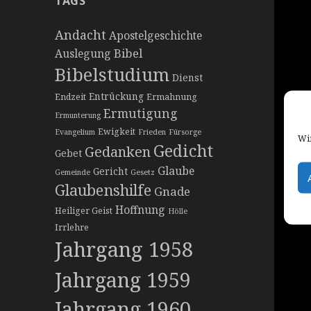
TAGS
Andacht
Apostelgeschichte
Bibel
Auslegung
Bibelstudium
Dienst
Entrückung
Endzeit
Ermahnung
Ermutigung
Ermunterung
Ewigkeit
Evangelium
Frieden
Fürsorge
Wir
Gedicht
Gedanken
Gebet
Glaube
Gericht
Gemeinde
Gesetz
Glaubenshilfe
Gnade
Hoffnung
Heiliger Geist
Hölle
Irrlehre
Jahrgang 1958
Jahrgang 1959
Jahrgang 1960