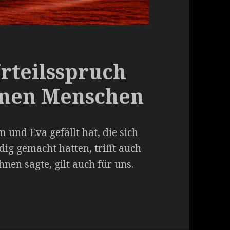
Urteilsspruch
enen Menschen
 und Eva gefällt hat, die sich
ig gemacht hatten, trifft auch
nen sagte, gilt auch für uns.
 gefallenen Menschen