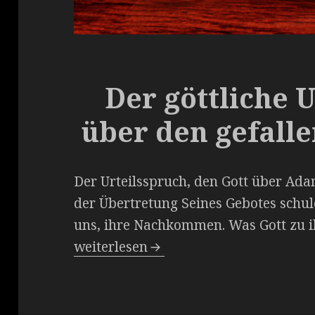
Der göttliche 
über den gefall
Der Urteilsspruch, den Gott über Adam
der Übertretung Seines Gebotes schuld
uns, ihre Nachkommen. Was Gott zu ih
Der göttliche Urteilsspruch über den
weiterlesen