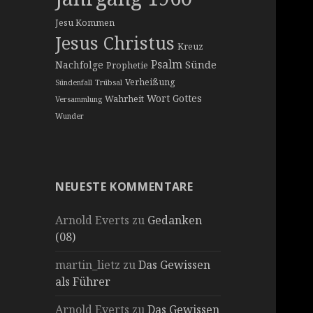
Jesu Kommen
Jesus Christus
Kreuz
Psalm
Sünde
Nachfolge
Prophetie
Verheißung
Sündenfall
Trübsal
Wort Gottes
Wahrheit
Versammlung
Wunder
NEUESTE KOMMENTARE
Arnold Everts
zu
Gedanken
(08)
martin_lietz
zu
Das Gewissen
als Führer
Arnold Everts
zu
Das Gewissen