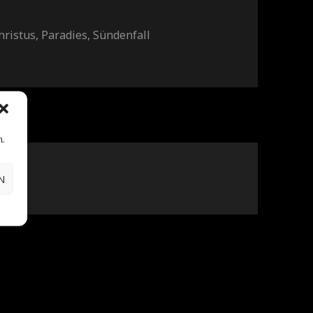
hristus
,
Paradies
,
Sündenfall
e Urteilsspruch über den gefallenen Menschen
n.
ess
N