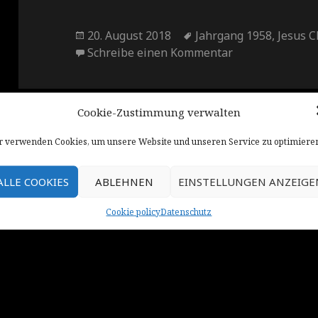
Veröffentlicht
Schlagwörter
20. August 2018
Jahrgang 1958
,
Jesus C
am
zu Der göttlich
Schreibe einen Kommentar
Cookie-Zustimmung verwalten
 verwenden Cookies, um unsere Website und unseren Service zu optimiere
Datenschutz
Stolz präsentiert von WordPr
ALLE COOKIES
ABLEHNEN
EINSTELLUNGEN ANZEIGE
Cookie policy
Datenschutz