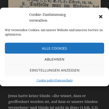
Cookie-Zustimmung
verwalten
Wir verwenden Cookies, um unsere Website und unseren Service zu
optimieren.
ALLE COOKIES
Foto: Martin Lietz // Aus: Die Heilige Schrift nach der Übersetzung
Dr. Martin Luthers // Württembergische Bibelanstalt Stuttgart,
Januar 1954
ABLEHNEN
EINSTELLUNGEN ANZEIGEN
Die Fleischwerdung des
Cookie policy
Datenschutz
Sohnes
Jesus hatte keine Sünde. «Ihr wisset, dass er
geoffenbart worden ist, auf dass er unsere Sünden
wegnehme; und Sünde ist nicht in ihm» (1.Joh. 3,5).