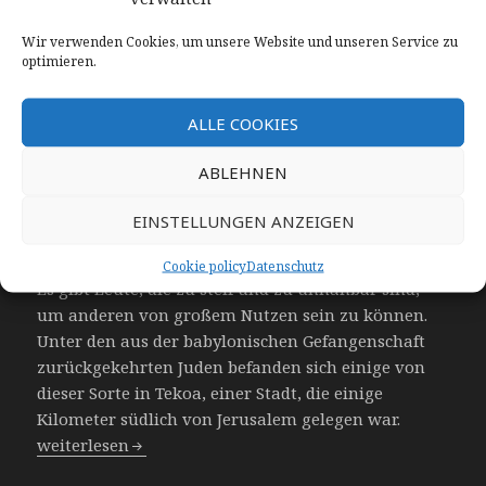
Wir verwenden Cookies, um unsere Website und unseren Service zu
optimieren.
ALLE COOKIES
ABLEHNEN
Den Nacken unter den
EINSTELLUNGEN ANZEIGEN
Dienst beugen
Cookie policy
Datenschutz
Es gibt Leute, die zu steif und zu unnahbar sind,
um anderen von großem Nutzen sein zu können.
Unter den aus der babylonischen Gefangenschaft
zurückgekehrten Juden befanden sich einige von
dieser Sorte in Tekoa, einer Stadt, die einige
Kilometer südlich von Jerusalem gelegen war.
Den Nacken unter den Dienst beugen
weiterlesen